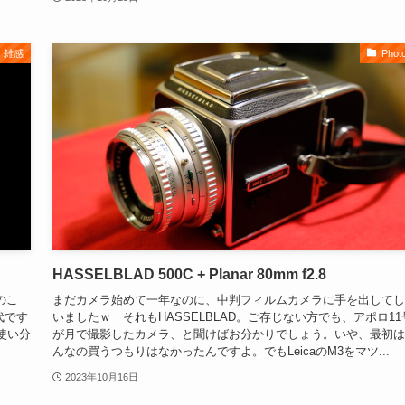
雑感
Phot
HASSELBLAD 500C + Planar 80mm f2.8
のこ
まだカメラ始めて一年なのに、中判フィルムカメラに手を出してし
代です
いましたｗ それもHASSELBLAD。ご存じない方でも、アポロ11
を使い分
が月で撮影したカメラ、と聞けばお分かりでしょう。いや、最初は
んなの買うつもりはなかったんですよ。でもLeicaのM3をマツ...
2023年10月16日