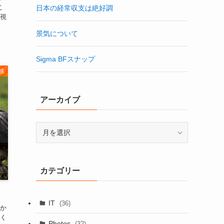
こ
日本の経常収支は絶好調
視
景気について
Sigma BFスナップ
感
アーカイブ
ア
ー
カ
イ
カテゴリー
ブ
IT
(36)
か
く
Photos
(32)