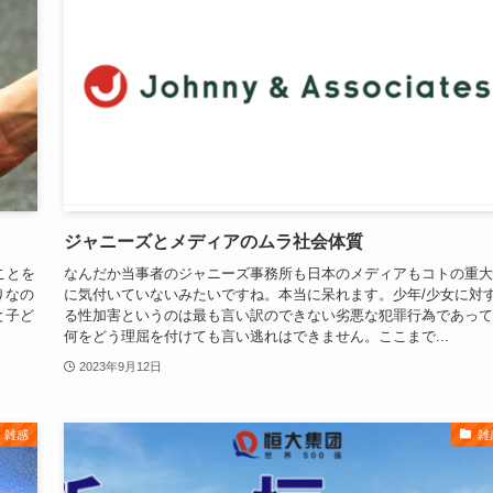
ジャニーズとメディアのムラ社会体質
ことを
なんだか当事者のジャニーズ事務所も日本のメディアもコトの重大
りなの
に気付いていないみたいですね。本当に呆れます。少年/少女に対
と子ど
る性加害というのは最も言い訳のできない劣悪な犯罪行為であって
何をどう理屈を付けても言い逃れはできません。ここまで...
2023年9月12日
雑感
雑