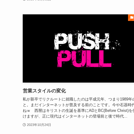
営業スタイルの変化
私が新卒でリクルートに就職したのは平成元年、つまり1989年
と。まだインターネットが普及する前のことです。今や石器時
ねｗ 西暦はキリストの生誕を基準にADとBC(Before Christ)
けますが、正に現代はインターネットの登場前と後で時代...
2023年10月24日