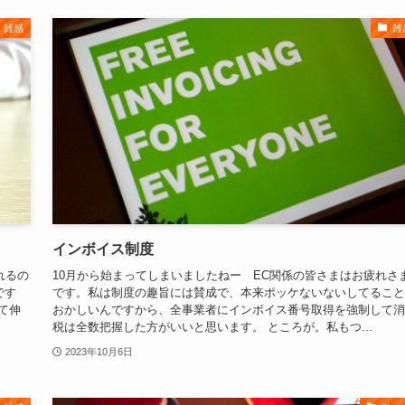
雑感
雑
インボイス制度
れるの
10月から始まってしまいましたねー EC関係の皆さまはお疲れさ
です
です。私は制度の趣旨には賛成で、本来ポッケないないしてること
て伸
おかしいんですから、全事業者にインボイス番号取得を強制して消
税は全数把握した方がいいと思います。 ところが。私もつ...
2023年10月6日