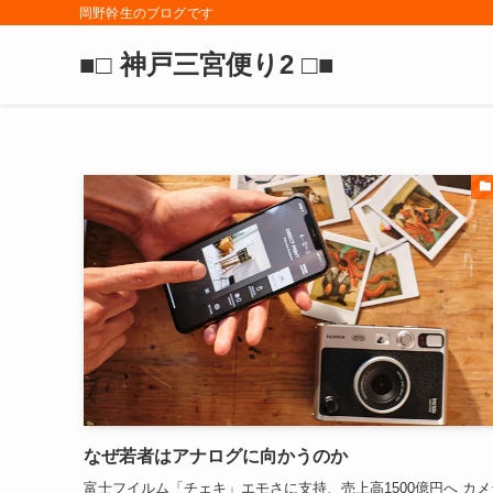
岡野幹生のブログです
■□ 神戸三宮便り2 □■
なぜ若者はアナログに向かうのか
富士フイルム「チェキ」エモさに支持、売上高1500億円へ カメ