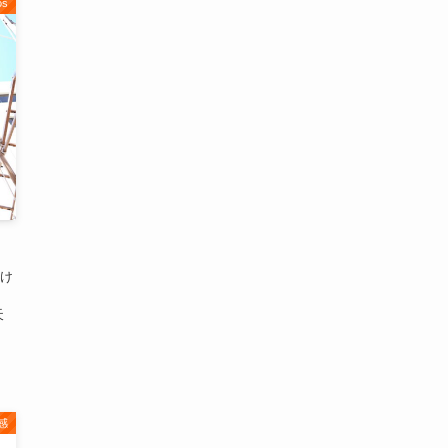
os
け
天
感