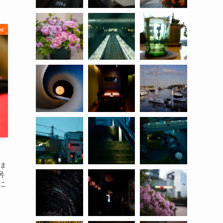
os
ま
号
こ