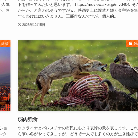
が人気
トを作ってみたいと思います。 https://moviewalker.jp/mv3404/ そ
が、お
からか、と言われそうですがｗ、映画史上に燦然と輝く金字塔を無
するわけにはいきません。三部作なんですが、個人的...
2023年12月5日
雑感
雑
弱肉強食
トショ
ウクライナとパレスチナの市民に心より哀悼の意を表します。これ
ンタ
ら寒い冬がやってきますが、どうぞ一人でも多くの方が生き延びて