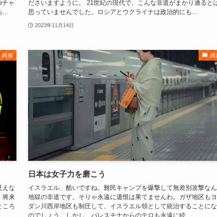
eチャ
ださいますように。 21世紀の現代で、こんな非道がまかり通ると
..
思っていませんでした。ロシアとウクライナは政治的にも...
2023年11月14日
雑感
雑
日本は女子力を磨こう
見えな
イスラエル、酷いですね。難民キャンプを爆撃して無差別攻撃なん
、将来
地獄の非道です。そりゃ永遠に遺恨は果てませんわ。ガザ地区もヨ
ところ
ダン川西岸地区も制圧して、イスラエル領として統治することにな
のでしょう。しかし、パレスチナからのテロも永遠に続...