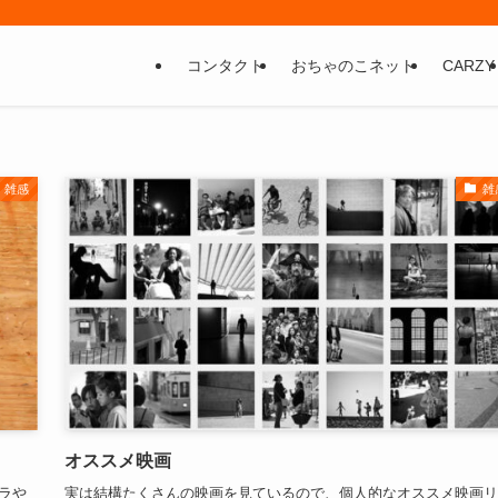
コンタクト
おちゃのこネット
CARZY
雑感
雑
オススメ映画
ラや
実は結構たくさんの映画を見ているので、個人的なオススメ映画リ