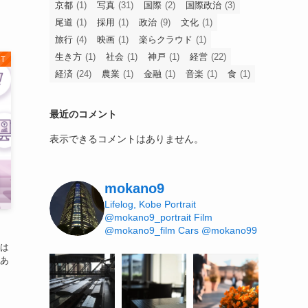
京都
(1)
写真
(31)
国際
(2)
国際政治
(3)
尾道
(1)
採用
(1)
政治
(9)
文化
(1)
旅行
(4)
映画
(1)
楽らクラウド
(1)
生き方
(1)
社会
(1)
神戸
(1)
経営
(22)
IT
経済
(24)
農業
(1)
金融
(1)
音楽
(1)
食
(1)
最近のコメント
表示できるコメントはありません。
mokano9
Lifelog, Kobe
Portrait
@mokano9_portrait
Film
@mokano9_film
Cars @mokano99
は
あ