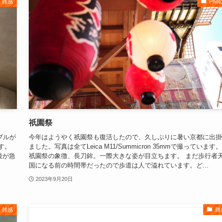
雑感
Phot
祇園祭
ブルが
今年はようやく祇園祭も復活したので、久しぶりに暑い京都に出掛
す。
ました。写真は全てLeica M11/Summicron 35mmで撮っています。
後が急
祇園祭の象徴、長刀鉾。一際大きな姿が目立ちます。 まだ歩行者
国になる前の時間帯だったので歩道は人で溢れています。ど...
2023年9月20日
雑感
雑