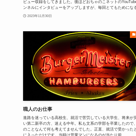
ビュー収録をしてきました。後ほどおちゃのこネットのYouTub
ンネルにインタビューをアップしますが、毎回とてもためになる.
2023年11月30日
職人のお仕事
進路を迷っている高校生、就活で苦労している大学生、将来が
い第二新卒の方、迷える中年。私も文系の学部を卒業したので
のことなんて何も考えてませんでした。正直、就活で受かった
に入っただけです。当時は営業マンになるのが当たり前...