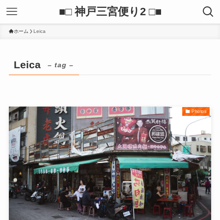
■□ 神戸三宮便り2 □■
ホーム
Leica
Leica
– tag –
Photos