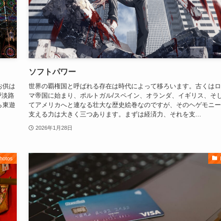
ソフトパワー
お供は
世界の覇権国と呼ばれる存在は時代によって移ろいます。古くはロ
神戸淡路
マ帝国に始まり、ポルトガル/スペイン、オランダ、イギリス、そ
ら東遊
てアメリカへと連なる壮大な歴史絵巻なのですが、そのヘゲモニー
支える力は大きく三つあります。まずは経済力、それを支...
2026年1月28日
hotos