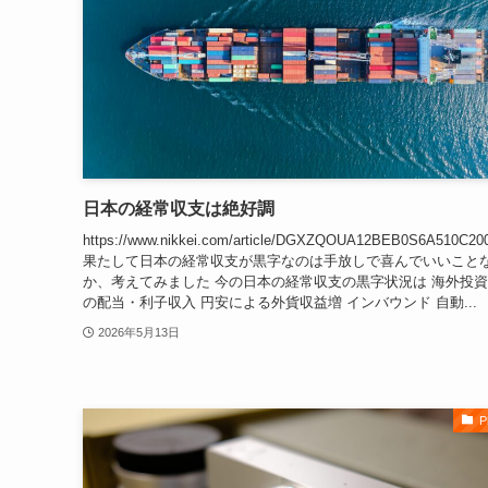
日本の経常収支は絶好調
https://www.nikkei.com/article/DGXZQOUA12BEB0S6A510C20
果たして日本の経常収支が黒字なのは手放しで喜んでいいこと
か、考えてみました 今の日本の経常収支の黒字状況は 海外投
の配当・利子収入 円安による外貨収益増 インバウンド 自動...
2026年5月13日
P