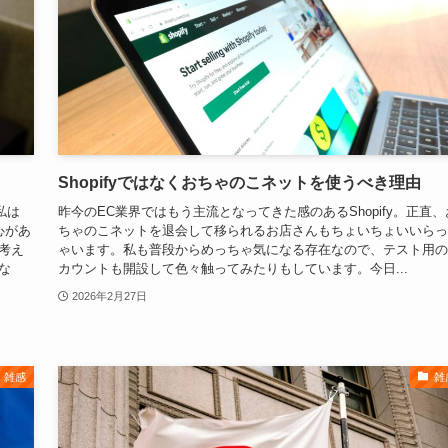
Shopifyではなくおちゃのこネットを使うべき理由
私は
昨今のEC業界ではもう主流となってきた感のあるShopify。正直、
心があ
ちゃのこネットを退会して移られるお店さんもちょいちょいいらっ
ら考え
ゃいます。私も普段からめっちゃ気になる存在なので、テスト用の
な
カウントも開設して色々触ってみたりもしています。今日...
2026年2月27日
雑感
雑