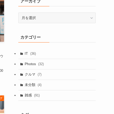
アーカイブ
ア
ー
カ
イ
カテゴリー
ブ
IT
(36)
ウ
Photos
(32)
00
クルマ
(7)
未分類
(4)
雑感
(91)
IT