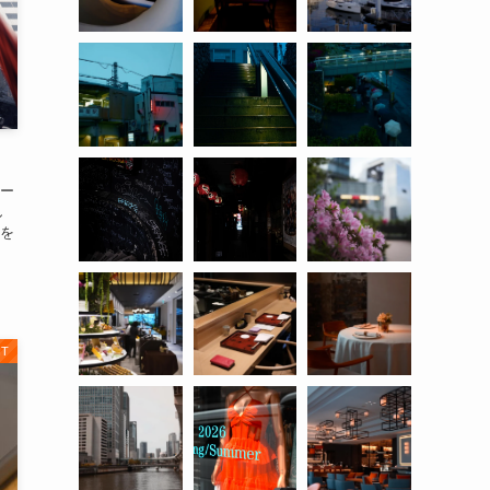
ー
し
を
IT