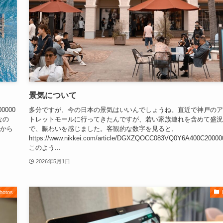
景気について
00000
多分ですが、今の日本の景気はいいんでしょうね。直近で神戸のア
なの
トレットモールに行ってきたんですが、若い家族連れを含めて盛況
資から
で、賑わいを感じました。客観的な数字を見ると、
https://www.nikkei.com/article/DGXZQOCC083VQ0Y6A400C20000
このよう...
2026年5月1日
hotos