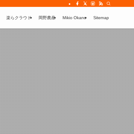
楽らクラウド
岡野農産
Mikio Okano
Sitemap