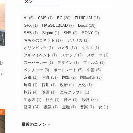
タグ
AI
(6)
CMS
(1)
EC
(20)
FUJIFILM
(11)
GFX
(1)
HASSELBLAD
(7)
Leica
(10)
SES
(1)
Sigma
(1)
SNS
(2)
SONY
(2)
おちゃのこネット
(17)
アメリカ
(1)
オリンピック
(1)
カメラ
(17)
クルマ
(1)
クルマイベント
(1)
スナップ
(2)
スポーツ
(1)
スーパーカー
(1)
デザイン
(1)
フィルム
(1)
お
し
ベンチャー
(3)
ポートレート
(5)
中国
(6)
ア
京都
(1)
写真
(31)
国際
(2)
国際政治
(3)
尾道
(1)
採用
(1)
政治
(9)
文化
(1)
旅行
(4)
映画
(1)
楽らクラウド
(1)
生き方
(1)
社会
(1)
神戸
(1)
経営
(22)
経済
(24)
農業
(1)
金融
(1)
音楽
(1)
食
(1)
感
最近のコメント