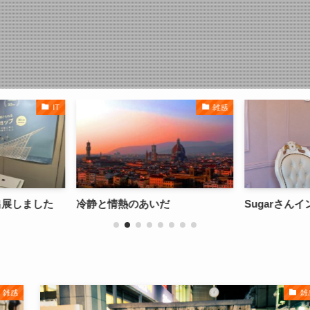
IT
雑感
出展しました
冷静と情熱のあいだ
Sugarさん
雑感
雑