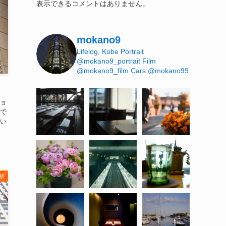
表示できるコメントはありません。
mokano9
Lifelog, Kobe
Portrait
@mokano9_portrait
Film
@mokano9_film
Cars @mokano99
ョ
で
い
類