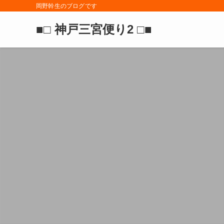
岡野幹生のブログです
■□ 神戸三宮便り2 □■