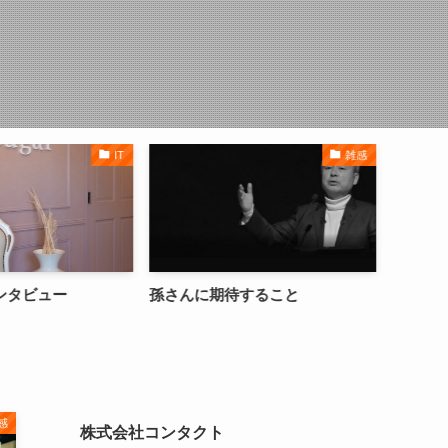
IT
雑感
インタビュー
孫さんに期待すること
イスラ
感
株式会社コンタクト