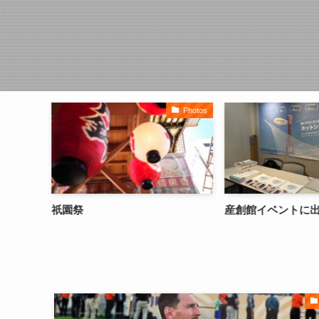
雑感
Photos
祇園祭
産創館イベントに