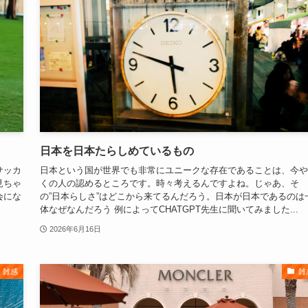
日本を日本たらしめているもの
サッカ
日本という国が世界でも非常にユニークな存在であることは、今や
見ちゃ
くの人の認めるところです。時々考えるんですよね。じゃあ、そ
会にな
の”日本らしさ”はどこから来てるんだろう。日本が日本であるのは
体なぜなんだろう 例によってCHATGPT先生に聞いてみました...
2026年6月16日
雑感
雑