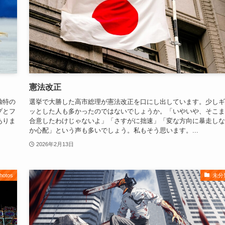
憲法改正
独特の
選挙で大勝した高市総理が憲法改正を口にし出しています。少しギ
プとフ
ッとした人も多かったのではないでしょうか。「いやいや、そこま
ありま
合意したわけじゃないよ」「さすがに拙速」「変な方向に暴走しな
か心配」という声も多いでしょう。私もそう思います。...
2026年2月13日
hotos
未分