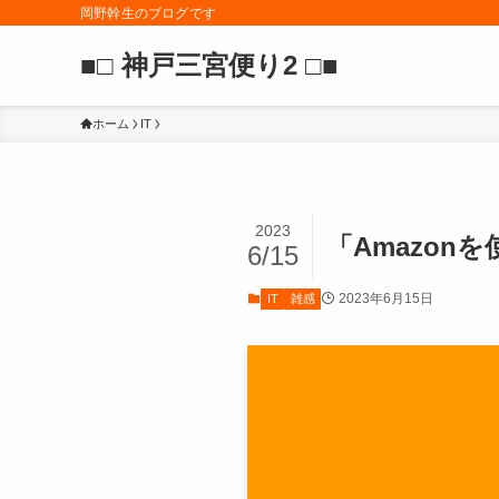
岡野幹生のブログです
■□ 神戸三宮便り2 □■
ホーム
IT
2023
「Amazon
6/15
2023年6月15日
IT
雑感