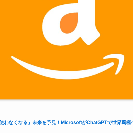
わなくなる」未来を予見！MicrosoftがChatGPTで世界覇権