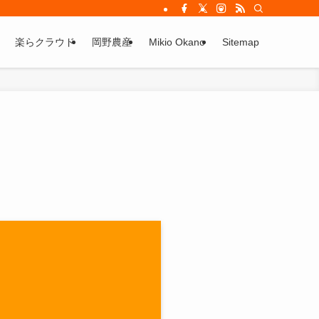
楽らクラウド
岡野農産
Mikio Okano
Sitemap