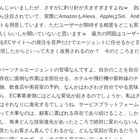
んじゃいましたが、さすがに釣り針が大きすぎますよねｗ 勿
ていて、実際にAmazonもAlexa、AppleはSiri、Androidで
トを用意しています。ただユーザーが期待する精度をどこも実
の天気くらいしか聞いていないと思いますｗ 最大の問題はユー
るECサイトへの発注を音声だけでエージェントに任せるかと
Tが出現したからといって大きく改善されるのか？ 今のところま
パーソナルエージェントの登場なんですよ。自分のことを自分
存在に面倒な作業は全部任せる。ホテルや飛行機や新幹線のチ
物、飲食店や美容室の予約、なんかはわざわざ自分でやる意味
ら、EC事業者側にはどんな変化が起きるのでしょうか。私は
はそれなりに進化するでしょうね。サービスプラットフォーム
って大事なのは、顧客に選ばれる存在であり続けること、しか
し、将来どんな技術進化があったところで絶対に変わらないん
見たらお客さん喜んでくれるかな、どんな笑顔が見れるだろう。