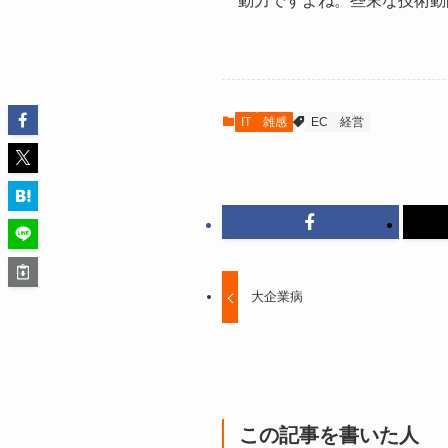
動力ですよね。些末な技術動
IT
雑感
EC
経営
大企業病
この記事を書いた人