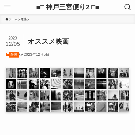
■□ 神戸三宮便り2 □■
ホーム
雑感
2023
オススメ映画
12/05
2023年12月5日
雑感