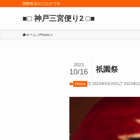
岡野幹生のブログです
■□ 神戸三宮便り2 □■
ホーム
Photos
2023
祇園祭
10/16
2023年9月20日
2023年1
Photos