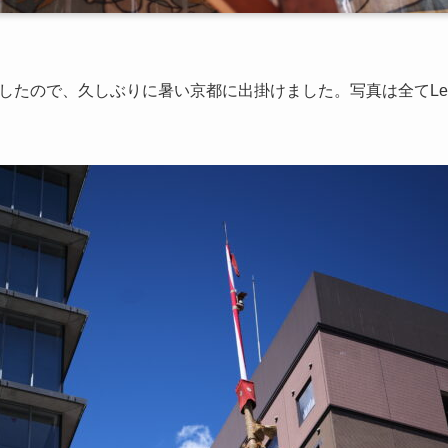
ので、久しぶりに暑い京都に出掛けました。写真は全てLeica M11