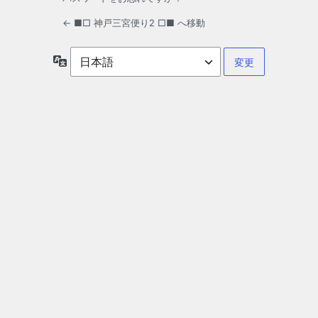
← ■□ 神戸三宮便り2 □■ へ移動
言
語