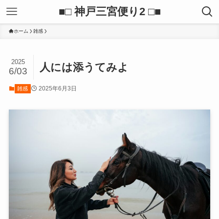
■□ 神戸三宮便り2 □■
ホーム
雑感
2025
人には添うてみよ
6/03
2025年6月3日
雑感