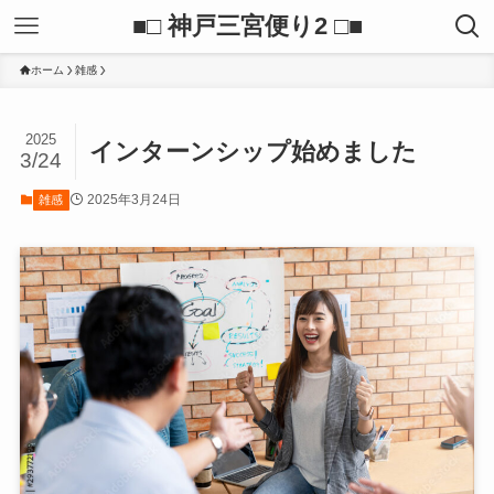
■□ 神戸三宮便り2 □■
ホーム
雑感
2025
インターンシップ始めました
3/24
2025年3月24日
雑感