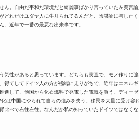
せん。自由だ平和だ環境だと綺麗事ばかり言っていた左翼言論
がどれだけユダヤ人に牛耳られてるんだと、陰謀論に与したく
ん。近年で一番の最悪な出来事です。
う気性があると思っています。どちらも実直で、モノ作りに強
、得てしてドイツ人の方が極端に走りがちで、近年はエネルギ
推進して、他国から化石燃料で発電した電気を買う。ディーゼ
V化は中国にやられて自らの強みを失う。移民を大量に受け容
背比べで右往左往。なんだか私の知っていたドイツではなくな