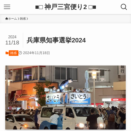
■□ 神戸三宮便り2 □■
ホーム
雑感
2024
兵庫県知事選挙2024
11/18
2024年11月18日
雑感