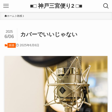
■□ 神戸三宮便り2 □■
ホーム
雑感
2025
カバーでいいじゃない
6/06
2025年6月6日
雑感