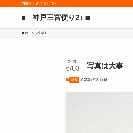
岡野幹生のブログです
■□ 神戸三宮便り2 □■
ホーム
雑感
2025
写真は大事
6/03
2025年6月3日
雑感