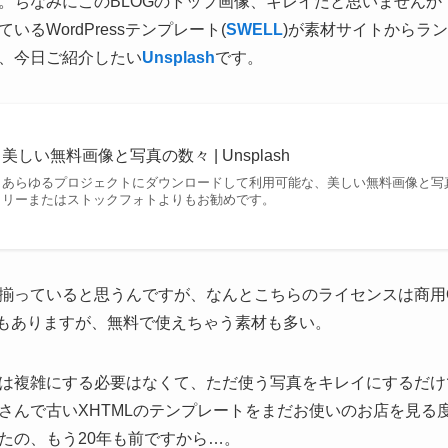
。ちなみにこのBLOGのトップ画像、キレイだと思いませんか
るWordPressテンプレート(
SWELL
)が素材サイトからラ
、今日ご紹介したい
Unsplash
です。
美しい無料画像と写真の数々 | Unsplash
あらゆるプロジェクトにダウンロードして利用可能な、美しい無料画像と写
リーまたはストックフォトよりもお勧めです。
揃っていると思うんですが、なんとこちらのライセンスは商用
プランもありますが、無料で使えちゃう素材も多い。
は複雑にする必要はなくて、ただ使う写真をキレイにするだけ
さんで古いXHTMLのテンプレートをまだお使いのお店を見る
たの、もう20年も前ですから…。