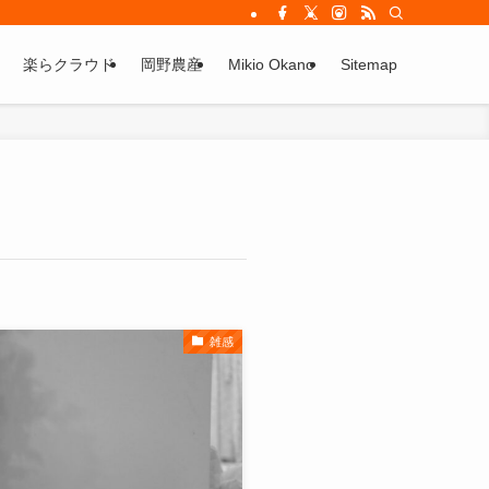
楽らクラウド
岡野農産
Mikio Okano
Sitemap
雑感