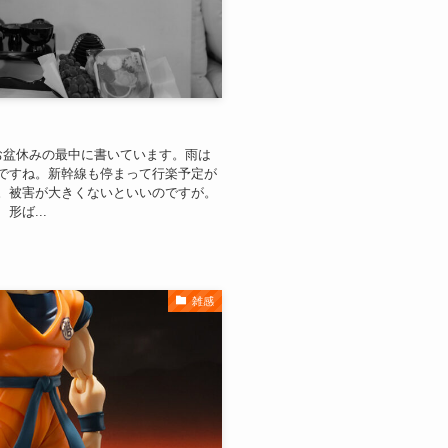
お盆休みの最中に書いています。雨は
ですね。新幹線も停まって行楽予定が
。被害が大きくないといいのですが。
ば...
雑感