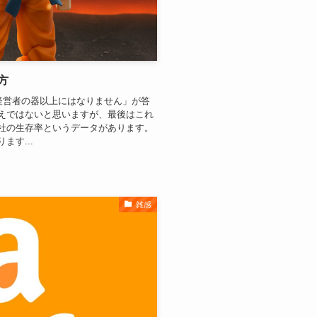
方
経営者の器以上にはなりません」が答
えではないと思いますが、最後はこれ
社の生存率というデータがあります。
す...
雑感