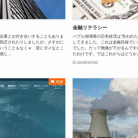
金融リテラシー
企業とお付き合いすることもありま
バブル崩壊後の日本経済は”失われた
気圧されたりしましたが、さすがに
してきました。これは金融目線でい
いうこともなくｗ 逆にダメなとこ
でした。だって物価が下がるんです
じ...
たわけです。ではこれからはどうか。為
2023年6月9日
雑感