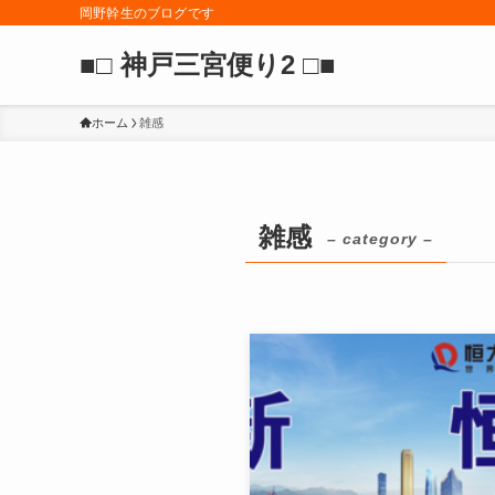
岡野幹生のブログです
■□ 神戸三宮便り2 □■
ホーム
雑感
雑感
– category –