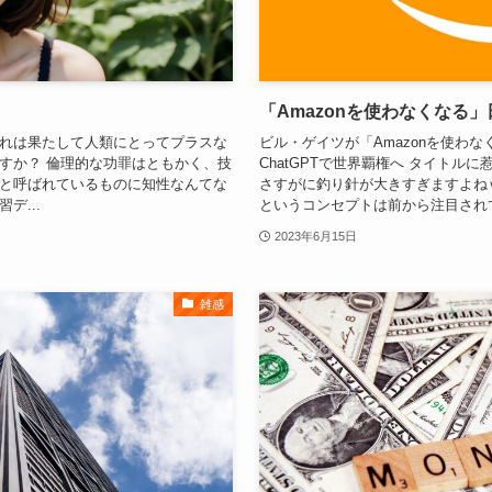
「Amazonを使わなくなる
これは果たして人類にとってプラスな
ビル・ゲイツが「Amazonを使わなくな
すか？ 倫理的な功罪はともかく、技
ChatGPTで世界覇権へ タイトル
Iと呼ばれているものに知性なんてな
さすがに釣り針が大きすぎますよね
デ...
というコンセプトは前から注目されて
2023年6月15日
雑感