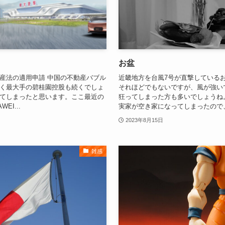
お盆
産法の適用申請 中国の不動産バブル
近畿地方を台風7号が直撃している
く最大手の碧桂園控股も続くでしょ
それほどでもないですが、風が強い
てしまったと思います。ここ最近の
狂ってしまった方も多いでしょうね
I...
実家が空き家になってしまったので、形
2023年8月15日
雑感