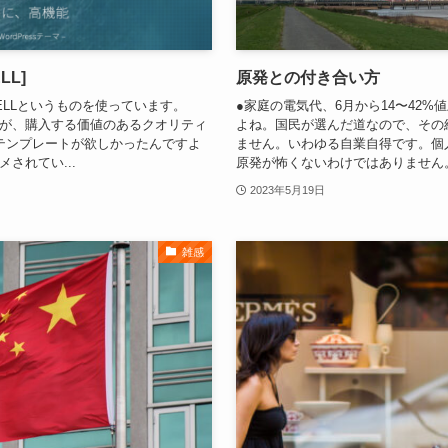
LL]
原発との付き合い方
ELLというものを使っています。
●家庭の電気代、6月から14〜42%
ですが、購入する価値のあるクオリティ
よね。国民が選んだ道なので、その
テンプレートが欲しかったんですよ
ません。いわゆる自業自得です。個
されてい...
原発が怖くないわけではありません。
2023年5月19日
雑感