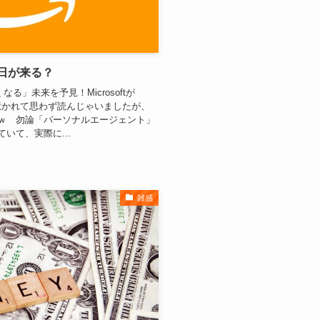
」日が来る？
る」未来を予見！Microsoftが
に惹かれて思わず読んじゃいましたが、
ｗ 勿論「パーソナルエージェント」
いて、実際に...
雑感