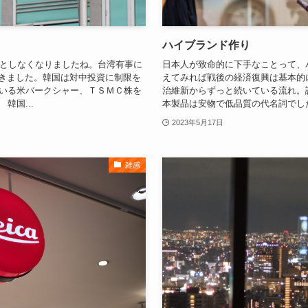
ハイブランド作り
としなくなりましたね。台湾有事に
日本人が致命的に下手なことって、
引きました。韓国は対中投資に制限を
えてみれば戦後の経済復興は基本的
率いる米バークシャー、ＴＳＭＣ株を
治維新からずっと続いている流れ。
韓国...
本製品は安物で低品質の代名詞でした。
2023年5月17日
雑感