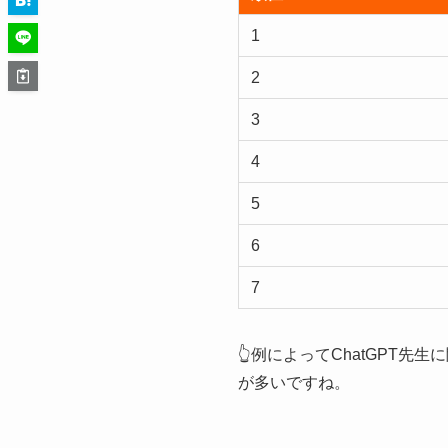
1
2
3
4
5
6
7
👆例によってChatGPT
が多いですね。