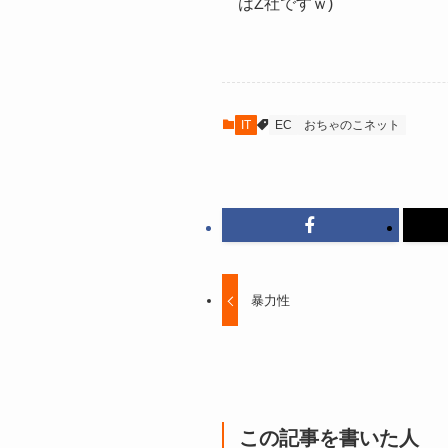
はZ社ですｗ)
IT
EC
おちゃのこネット
暴力性
この記事を書いた人