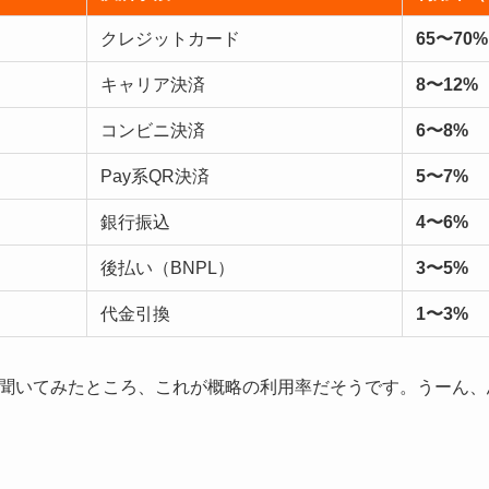
クレジットカード
65〜70%
キャリア決済
8〜12%
コンビニ決済
6〜8%
Pay系QR決済
5〜7%
銀行振込
4〜6%
後払い（BNPL）
3〜5%
代金引換
1〜3%
先生に聞いてみたところ、これが概略の利用率だそうです。うーん