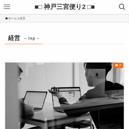
■□ 神戸三宮便り2 □■
ホーム
経営
経営
– tag –
IT