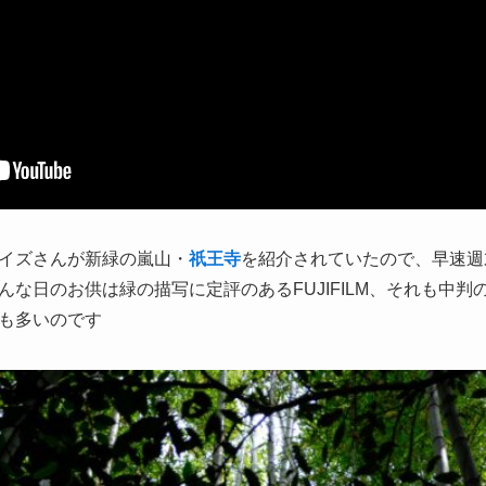
イズさんが新緑の嵐山・
祇王寺
を紹介されていたので、早速週
な日のお供は緑の描写に定評のあるFUJIFILM、それも中判のG
も多いのです