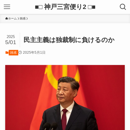
■□ 神戸三宮便り2 □■
ホーム
雑感
2025
民主主義は独裁制に負けるのか
5/01
2025年5月1日
雑感