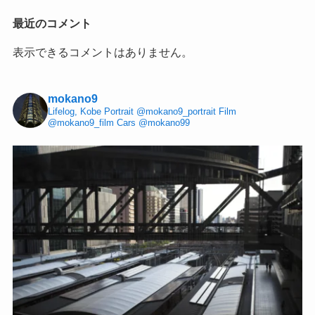
最近のコメント
表示できるコメントはありません。
mokano9
Lifelog, Kobe
Portrait @mokano9_portrait
Film
@mokano9_film
Cars @mokano99