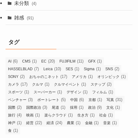
未分類
(4)
雑感
(91)
タグ
(6)
(1)
(20)
(11)
(1)
AI
CMS
EC
FUJIFILM
GFX
(7)
(10)
(1)
(1)
(2)
HASSELBLAD
Leica
SES
Sigma
SNS
(2)
(17)
(1)
(1)
SONY
おちゃのこネット
アメリカ
オリンピック
(17)
(1)
(1)
(2)
カメラ
クルマ
クルマイベント
スナップ
(1)
(1)
(1)
(1)
スポーツ
スーパーカー
デザイン
フィルム
(3)
(5)
(6)
(1)
(31)
ベンチャー
ポートレート
中国
京都
写真
(2)
(3)
(1)
(1)
(9)
(1)
国際
国際政治
尾道
採用
政治
文化
(4)
(1)
(1)
(1)
(1)
旅行
映画
楽らクラウド
生き方
社会
(1)
(22)
(24)
(1)
(1)
(1)
神戸
経営
経済
農業
金融
音楽
(1)
食