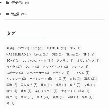
未分類
(4)
雑感
(91)
タグ
(6)
(1)
(20)
(11)
(1)
AI
CMS
EC
FUJIFILM
GFX
(7)
(10)
(1)
(1)
(2)
HASSELBLAD
Leica
SES
Sigma
SNS
(2)
(17)
(1)
(1)
SONY
おちゃのこネット
アメリカ
オリンピック
(17)
(1)
(1)
(2)
カメラ
クルマ
クルマイベント
スナップ
(1)
(1)
(1)
(1)
スポーツ
スーパーカー
デザイン
フィルム
(3)
(5)
(6)
(1)
(31)
ベンチャー
ポートレート
中国
京都
写真
(2)
(3)
(1)
(1)
(9)
(1)
国際
国際政治
尾道
採用
政治
文化
(4)
(1)
(1)
(1)
(1)
旅行
映画
楽らクラウド
生き方
社会
(1)
(22)
(24)
(1)
(1)
(1)
神戸
経営
経済
農業
金融
音楽
(1)
食