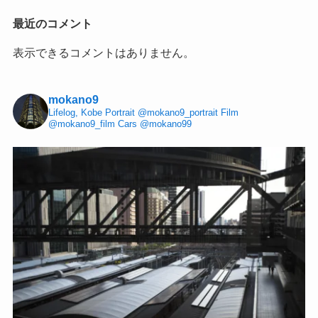
最近のコメント
表示できるコメントはありません。
mokano9
Lifelog, Kobe
Portrait @mokano9_portrait
Film
@mokano9_film
Cars @mokano99