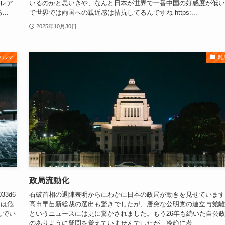
界のレア
いるのかと思いきや、なんと日本が世界で一番中国の好感度が低い
..
で世界では両国への親近感は拮抗してるんですね https:...
2025年10月30日
クルマ
雑
政局流動化
033d6
石破首相の退陣表明からにわかに日本の政局が動きを見せています
には危
高市早苗新総裁の選出も驚きでしたが、唐突な公明党の連立与党離
んでい
というニュースには更に驚かされました。もう26年も続いた自公
のありように疑問を覚えていませんでしたが、冷静に考...