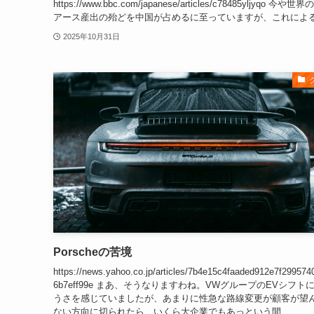
https://www.bbc.com/japanese/articles/c78485yljyqo 今や世
アース産出の殆どを中国が占めるに至っていますが、これによる.
2025年10月31日
Porscheの苦境
https://news.yahoo.co.jp/articles/7b4e15c4faaded912e7f299574
6b7eff99e まあ、そうなりますわね。VWグループのEVシフト
うさを感じていましたが、あまりに性急な路線変更が顧客が望
ない方向に切られたら、いくら大企業でもあっという間...