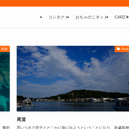
コンタクト
おちゃのこネット
CARZY
雑感
Phot
尾道
した。要約
思いつきで息子とどこかに旅に出ようということになり、急遽新神