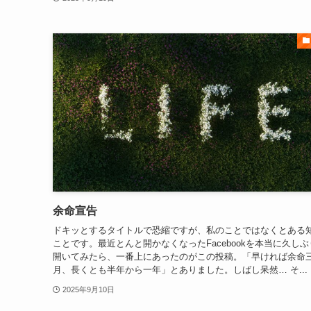
余命宣告
ドキッとするタイトルで恐縮ですが、私のことではなくとある
ことです。最近とんと開かなくなったFacebookを本当に久しぶ
開いてみたら、一番上にあったのがこの投稿。「早ければ余命
月、長くとも半年から一年」とありました。しばし呆然… そ...
2025年9月10日