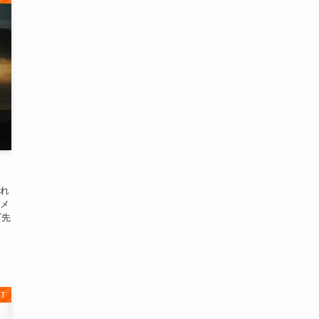
れ
メ
T先
IT