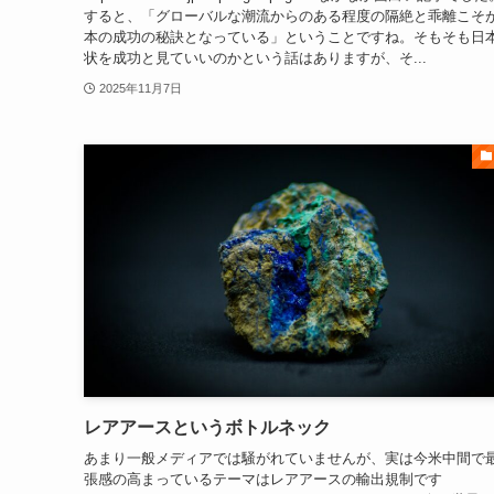
すると、「グローバルな潮流からのある程度の隔絶と乖離こそ
本の成功の秘訣となっている」ということですね。そもそも日
状を成功と見ていいのかという話はありますが、そ...
2025年11月7日
レアアースというボトルネック
あまり一般メディアでは騒がれていませんが、実は今米中間で
張感の高まっているテーマはレアアースの輸出規制です