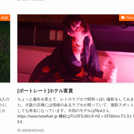
雑感
Phot
[ポートレート]ホテル富貴
知人の
ちょっと趣向を変えて、レトロラブホで昭和っぽい撮影をしてみま
りに
た。大阪の京橋には情緒のあるラブホが残っていて、撮影スポット
三カ
しても有名になっています。今回のモデルはNyaさん
https://www.hotelfuki.jp 機材はFUJIFILMのX-H2＋XF50mm F1.0と
E4...
2025年8月14日