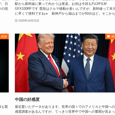
が、日
駅から新幹線に乗って向かうは尾道。お供は今回もFUJIFILM
本の現
GFX100RFです 普段はクルマ移動が多いんですが、新幹線って本
に早くて便利ですねｗ 新神戸から福山までが50分ほど。そこから.
2025年10月31日
雑感
雑
中国の好感度
最も緊
最近驚いたデータがあります。世界の国々でのアメリカと中国への
感度調査があるんですが、てっきり世界中で中国への繁閑が高まっ