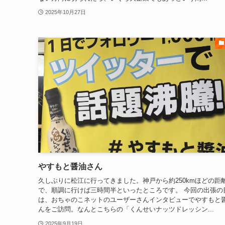
2025年10月27日
やすもと醤油さん
久しぶりに松江に行ってきました。神戸から約250kmほどの距
で、順調に行けば三時間半といったところです。 今回の出張の
は、おちゃのこネットのユーザーさんインタビューでやすもと
んをご訪問。なんとこちらの「くんせいナッツドレッシン...
2025年9月19日