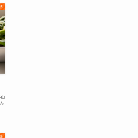
感
本山
ん
感