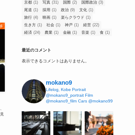
京都
(1)
写真
(31)
国際
(2)
国際政治
(3)
尾道
(1)
採用
(1)
政治
(9)
文化
(1)
旅行
(4)
映画
(1)
楽らクラウド
(1)
生き方
(1)
社会
(1)
神戸
(1)
経営
(22)
感
経済
(24)
農業
(1)
金融
(1)
音楽
(1)
食
(1)
最近のコメント
表示できるコメントはありません。
mokano9
Lifelog, Kobe
Portrait
@mokano9_portrait
Film
@mokano9_film
Cars @mokano99
、
見