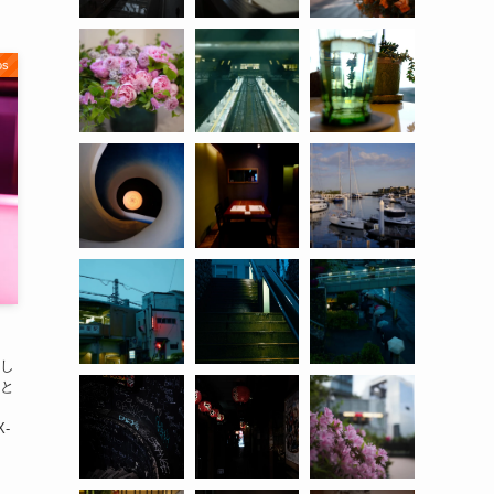
os
し
と
X-