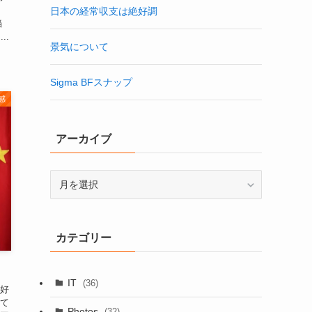
日本の経常収支は絶好調
当
..
景気について
Sigma BFスナップ
感
アーカイブ
ア
ー
カ
イ
カテゴリー
ブ
IT
(36)
好
て
Photos
(32)