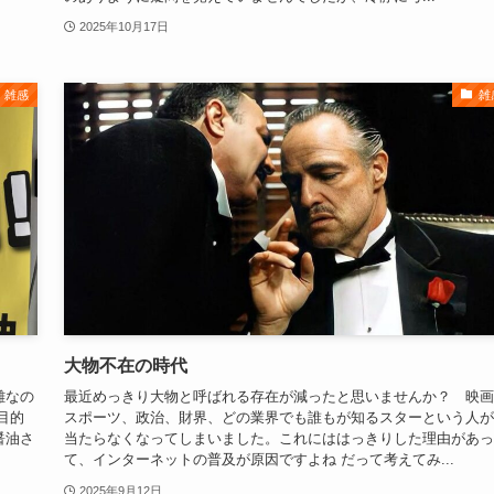
2025年10月17日
雑感
雑
大物不在の時代
離なの
最近めっきり大物と呼ばれる存在が減ったと思いませんか？ 映画
目的
スポーツ、政治、財界、どの業界でも誰もが知るスターという人が
醤油さ
当たらなくなってしまいました。これにははっきりした理由があっ
て、インターネットの普及が原因ですよね だって考えてみ...
2025年9月12日