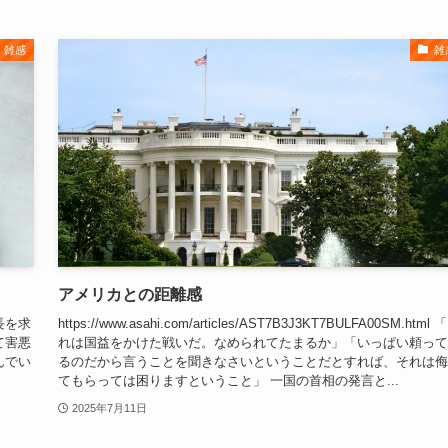
雑感
雑
アメリカとの距離感
長を求
https://www.asahi.com/articles/AST7B3J3KT7BULFA00SM.html 
て害悪
れは国益をかけた戦いだ。なめられてたまるか」「いっぱい頼って
んでい
るのだから言うことを聞きなさいということだとすれば、それは侮
てもらっては困りますということ」 一国の首相の発言と...
2025年7月11日