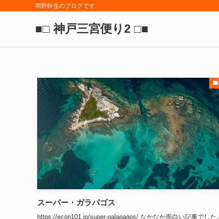
岡野幹生のブログです
■□ 神戸三宮便り2 □■
スーパー・ガラパゴス
https://econ101.jp/super-galapagos/ なかなか面白い記事で