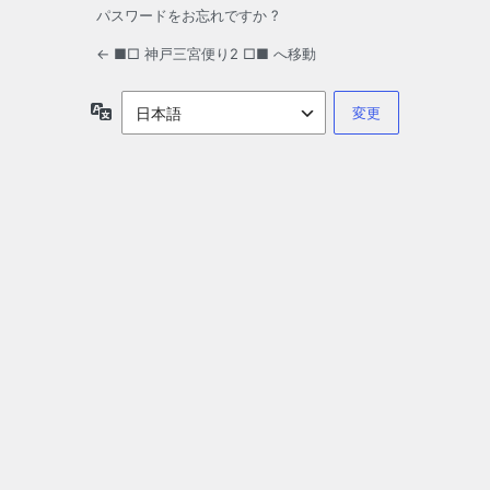
パスワードをお忘れですか ?
← ■□ 神戸三宮便り2 □■ へ移動
言
語