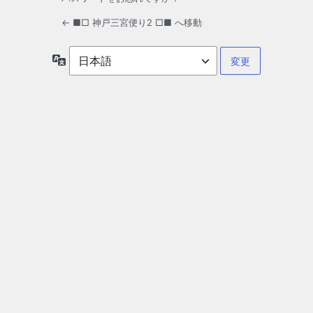
← ■□ 神戸三宮便り2 □■ へ移動
言
語