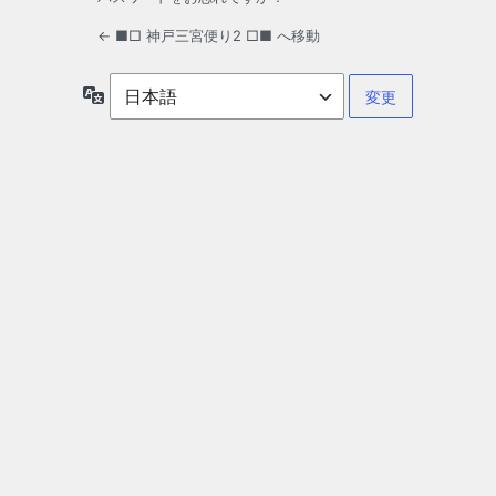
← ■□ 神戸三宮便り2 □■ へ移動
言
語