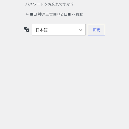
パスワードをお忘れですか ?
← ■□ 神戸三宮便り2 □■ へ移動
言
語