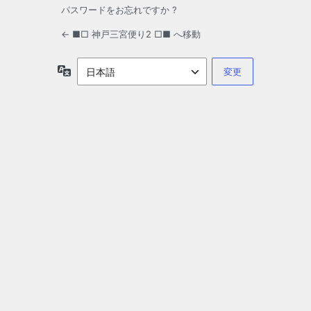
パスワードをお忘れですか ?
← ■□ 神戸三宮便り2 □■ へ移動
言
語